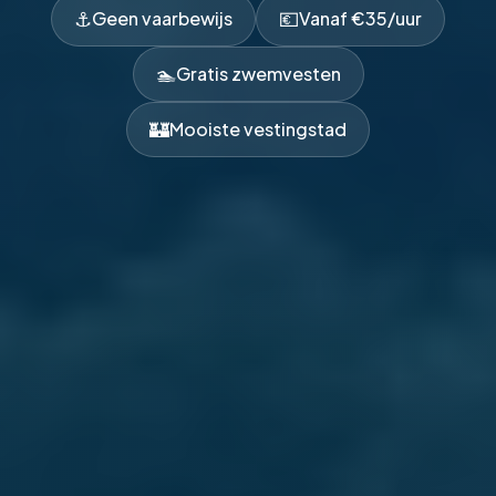
⚓
💶
Geen vaarbewijs
Vanaf €35/uur
🏊
Gratis zwemvesten
🏰
Mooiste vestingstad