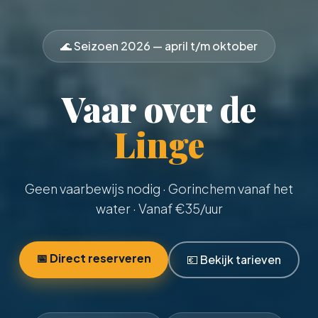
🌊 Seizoen
2026
— april t/m oktober
Vaar over de
Linge
Geen vaarbewijs nodig
· Gorinchem vanaf het
water · Vanaf €
35
/uur
📅 Direct reserveren
💶 Bekijk tarieven