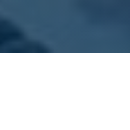
ONZE VLOOT
Kies jouw sloep
Dit zijn onze sloepen. Alle boten zijn goed
onderhouden, schoon en voorzien van gratis
zwemvesten.