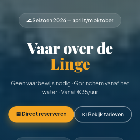
🌊 Seizoen
2026
— april t/m oktober
Vaar over de
Linge
Geen vaarbewijs nodig
· Gorinchem vanaf het
water · Vanaf €
35
/uur
📅 Direct reserveren
💶 Bekijk tarieven