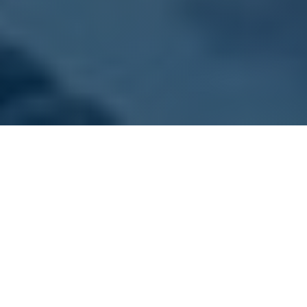
ONZE VLOOT
Kies jouw sloep
Dit zijn onze sloepen. Alle boten zijn goed
onderhouden, schoon en voorzien van gratis
zwemvesten.