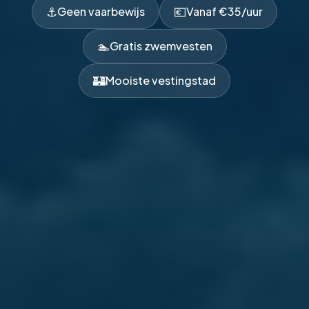
⚓
💶
Geen vaarbewijs
Vanaf €35/uur
🏊
Gratis zwemvesten
🏰
Mooiste vestingstad