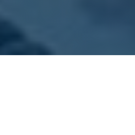
ONZE VLOOT
Kies jouw sloep
Dit zijn onze sloepen. Alle boten zijn goed
onderhouden, schoon en voorzien van gratis
zwemvesten.