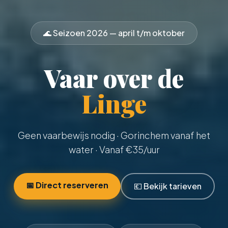
🌊 Seizoen
2026
— april t/m oktober
Vaar over de
Linge
Geen vaarbewijs nodig
· Gorinchem vanaf het
water · Vanaf €
35
/uur
📅 Direct reserveren
💶 Bekijk tarieven