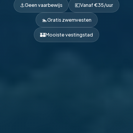
⚓
💶
Geen vaarbewijs
Vanaf €35/uur
🏊
Gratis zwemvesten
🏰
Mooiste vestingstad