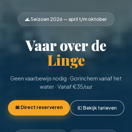
🌊 Seizoen
2026
— april t/m oktober
Vaar over de
Linge
Geen vaarbewijs nodig
· Gorinchem vanaf het
water · Vanaf €
35
/uur
📅 Direct reserveren
💶 Bekijk tarieven