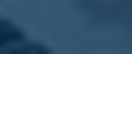
ONZE VLOOT
Kies jouw sloep
Dit zijn onze sloepen. Alle boten zijn goed
onderhouden, schoon en voorzien van gratis
zwemvesten.