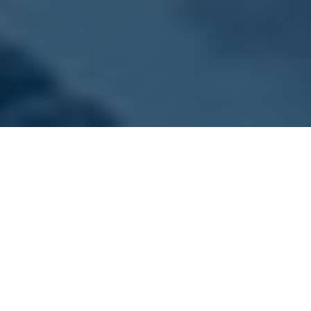
ONZE VLOOT
Kies jouw sloep
Dit zijn onze sloepen. Alle boten zijn goed
onderhouden, schoon en voorzien van gratis
zwemvesten.