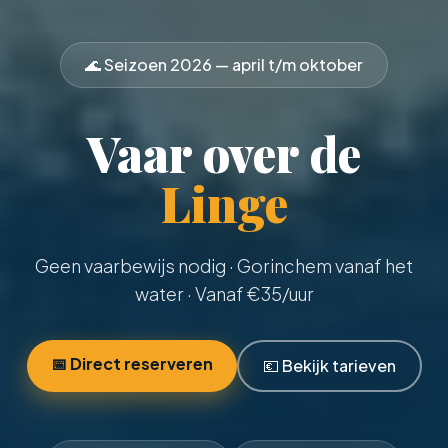
🌊 Seizoen
2026
— april t/m oktober
Vaar over de
Linge
Geen vaarbewijs nodig
· Gorinchem vanaf het
water · Vanaf €
35
/uur
📅 Direct reserveren
💶 Bekijk tarieven