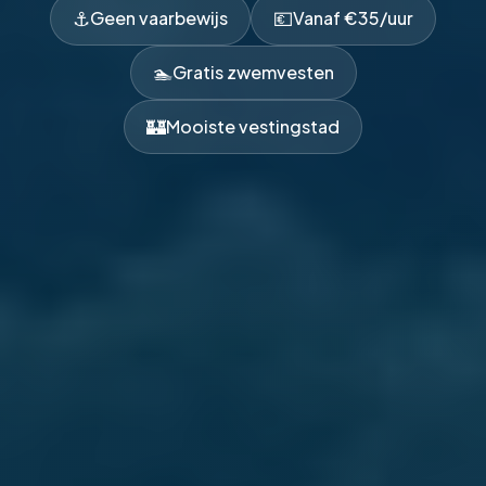
⚓
💶
Geen vaarbewijs
Vanaf €35/uur
🏊
Gratis zwemvesten
🏰
Mooiste vestingstad