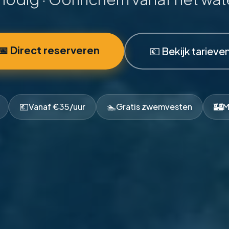
📅 Direct reserveren
💶 Bekijk tarieve
💶
🏊
🏰
Vanaf €35/uur
Gratis zwemvesten
M