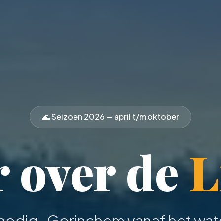
🌊 Seizoen
2026
— april t/m oktober
 over de
L
 nodig
· Gorinchem vanaf het wate