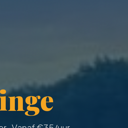
inge
r · Vanaf €
35
/uur