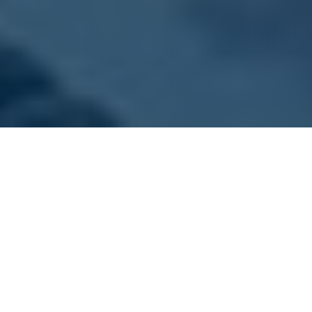
ONZE VLOOT
Kies jouw sloep
Dit zijn onze sloepen. Alle boten zijn goed
onderhouden, schoon en voorzien van gratis
zwemvesten.