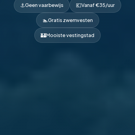
⚓
💶
Geen vaarbewijs
Vanaf €35/uur
🏊
Gratis zwemvesten
🏰
Mooiste vestingstad