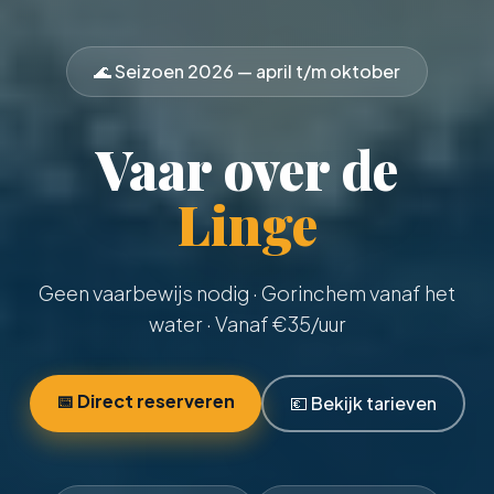
🌊 Seizoen
2026
— april t/m oktober
Vaar over de
Linge
Geen vaarbewijs nodig
· Gorinchem vanaf het
water · Vanaf €
35
/uur
📅 Direct reserveren
💶 Bekijk tarieven