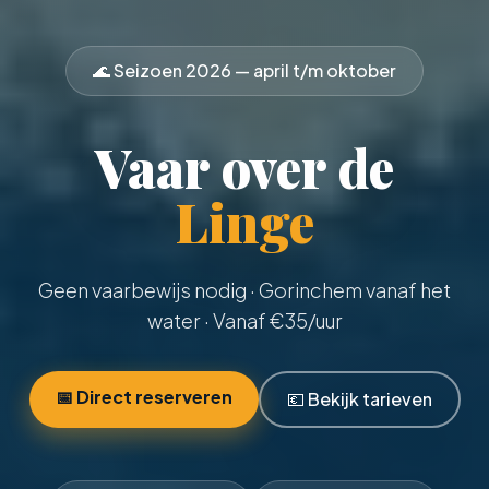
🌊 Seizoen
2026
— april t/m oktober
Vaar over de
Linge
Geen vaarbewijs nodig
· Gorinchem vanaf het
water · Vanaf €
35
/uur
📅 Direct reserveren
💶 Bekijk tarieven