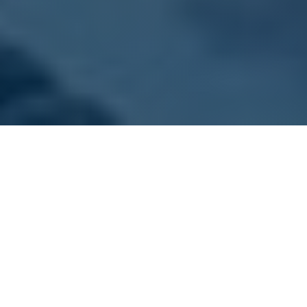
ONZE VLOOT
Kies jouw sloep
Dit zijn onze sloepen. Alle boten zijn goed
onderhouden, schoon en voorzien van gratis
zwemvesten.