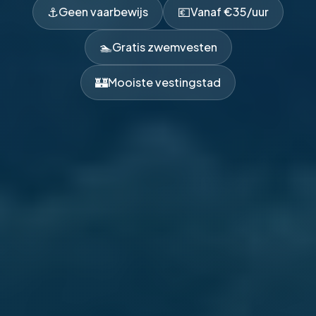
⚓
💶
Geen vaarbewijs
Vanaf €35/uur
🏊
Gratis zwemvesten
🏰
Mooiste vestingstad