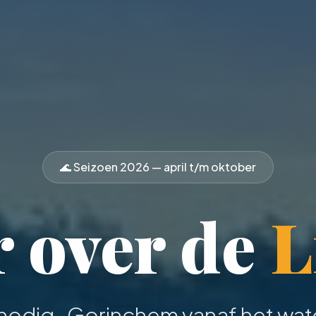
🌊 Seizoen
2026
— april t/m oktober
 over de
L
 nodig
· Gorinchem vanaf het wate