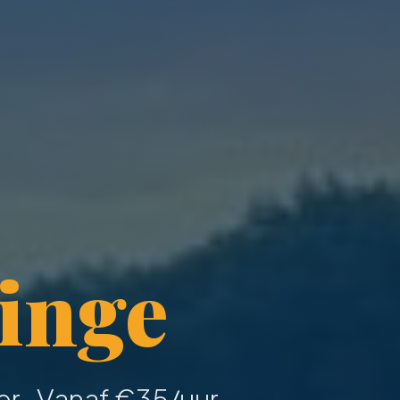
inge
r · Vanaf €
35
/uur