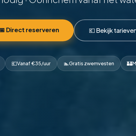
📅 Direct reserveren
💶 Bekijk tarieve
💶
🏊
🏰
Vanaf €35/uur
Gratis zwemvesten
M