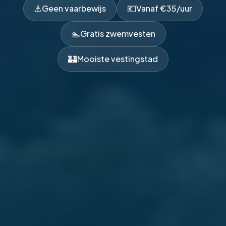
⚓
💶
Geen vaarbewijs
Vanaf €35/uur
🏊
Gratis zwemvesten
🏰
Mooiste vestingstad