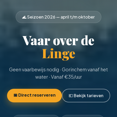
🌊 Seizoen
2026
— april t/m oktober
Vaar over de
Linge
Geen vaarbewijs nodig
· Gorinchem vanaf het
water · Vanaf €
35
/uur
📅 Direct reserveren
💶 Bekijk tarieven