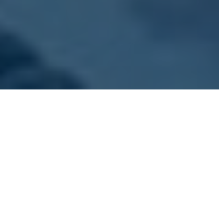
ONZE VLOOT
Kies jouw sloep
Dit zijn onze sloepen. Alle boten zijn goed
onderhouden, schoon en voorzien van gratis
zwemvesten.