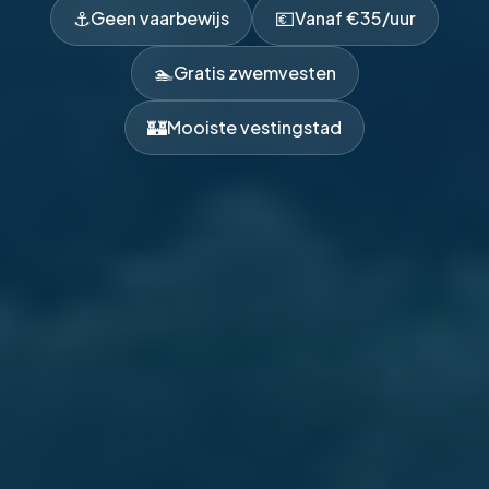
⚓
💶
Geen vaarbewijs
Vanaf €35/uur
🏊
Gratis zwemvesten
🏰
Mooiste vestingstad