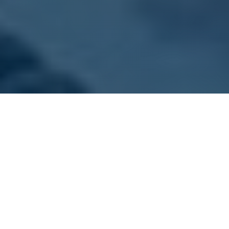
ONZE VLOOT
Kies jouw sloep
Dit zijn onze sloepen. Alle boten zijn goed
onderhouden, schoon en voorzien van gratis
zwemvesten.