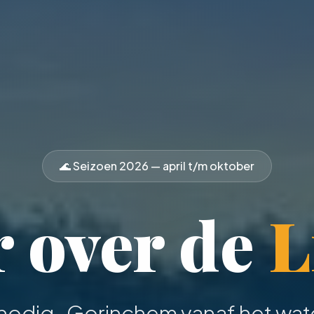
🌊 Seizoen
2026
— april t/m oktober
 over de
L
 nodig
· Gorinchem vanaf het wate