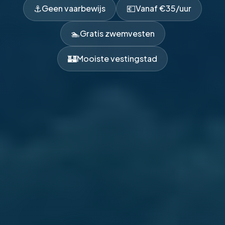
⚓
💶
Geen vaarbewijs
Vanaf €35/uur
🏊
Gratis zwemvesten
🏰
Mooiste vestingstad