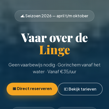
🌊 Seizoen
2026
— april t/m oktober
Vaar over de
Linge
Geen vaarbewijs nodig
· Gorinchem vanaf het
water · Vanaf €
35
/uur
📅 Direct reserveren
💶 Bekijk tarieven