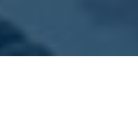
ONZE VLOOT
Kies jouw sloep
Dit zijn onze sloepen. Alle boten zijn goed
onderhouden, schoon en voorzien van gratis
zwemvesten.